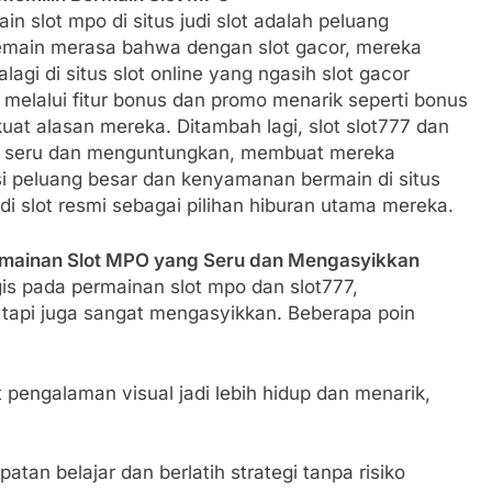
n slot mpo di situs judi slot adalah peluang
main merasa bahwa dengan slot gacor, mereka
agi di situs slot online yang ngasih slot gacor
lalui fitur bonus dan promo menarik seperti bonus
at alasan mereka. Ditambah lagi, slot slot777 dan
 seru dan menguntungkan, membuat mereka
asi peluang besar dan kenyamanan bermain di situs
i slot resmi sebagai pilihan hiburan utama mereka.
ermainan Slot MPO yang Seru dan Mengasyikkan
is pada permainan slot mpo dan slot777,
tapi juga sangat mengasyikkan. Beberapa poin
engalaman visual jadi lebih hidup dan menarik,
an belajar dan berlatih strategi tanpa risiko