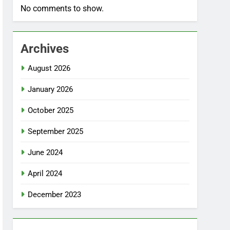
No comments to show.
Archives
August 2026
January 2026
October 2025
September 2025
June 2024
April 2024
December 2023