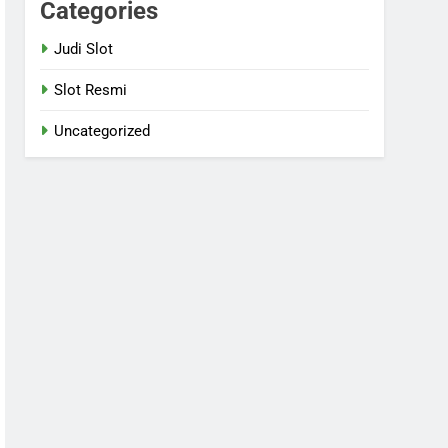
Categories
Judi Slot
Slot Resmi
Uncategorized