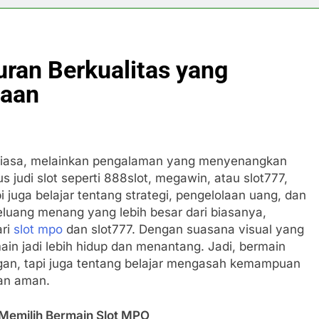
uran Berkualitas yang
iaan
an biasa, melainkan pengalaman yang menyenangkan
s judi slot seperti 888slot, megawin, atau slot777,
 juga belajar tentang strategi, pengelolaan uang, dan
eluang menang yang lebih besar dari biasanya,
ari
slot mpo
dan slot777. Dengan suasana visual yang
main jadi lebih hidup dan menantang. Jadi, bermain
ngan, tapi juga tentang belajar mengasah kemampuan
an aman.
Memilih Bermain Slot MPO