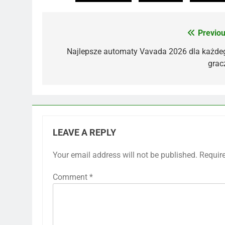
Previou
Post
navigation
Najlepsze automaty Vavada 2026 dla każde
grac
LEAVE A REPLY
Your email address will not be published.
Requir
Comment
*