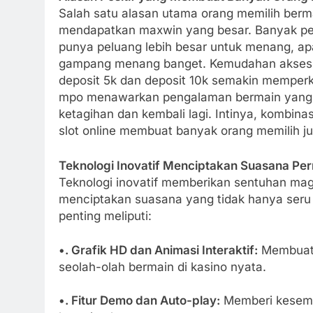
Salah satu alasan utama orang memilih bermai
mendapatkan maxwin yang besar. Banyak pe
punya peluang lebih besar untuk menang, apal
gampang menang banget. Kemudahan akses me
deposit 5k dan deposit 10k semakin memperku
mpo menawarkan pengalaman bermain yang
ketagihan dan kembali lagi. Intinya, kombin
slot online membuat banyak orang memilih jud
Teknologi Inovatif Menciptakan Suasana P
Teknologi inovatif memberikan sentuhan mag
menciptakan suasana yang tidak hanya seru 
penting meliputi:
•. Grafik HD dan Animasi Interaktif:
Membuat p
seolah-olah bermain di kasino nyata.
•. Fitur Demo dan Auto-play:
Memberi kesempat