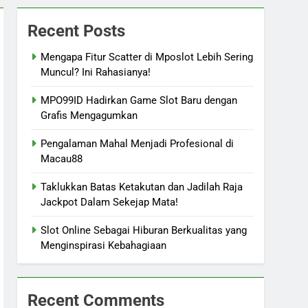
Recent Posts
Mengapa Fitur Scatter di Mposlot Lebih Sering
Muncul? Ini Rahasianya!
MPO99ID Hadirkan Game Slot Baru dengan
Grafis Mengagumkan
Pengalaman Mahal Menjadi Profesional di
Macau88
Taklukkan Batas Ketakutan dan Jadilah Raja
Jackpot Dalam Sekejap Mata!
Slot Online Sebagai Hiburan Berkualitas yang
Menginspirasi Kebahagiaan
Recent Comments