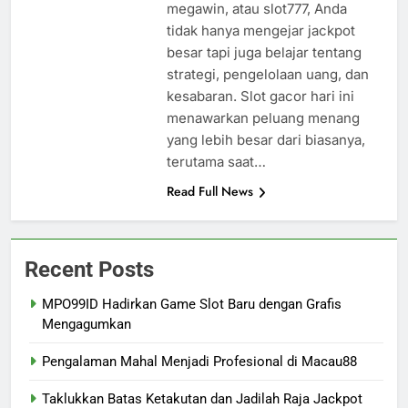
megawin, atau slot777, Anda
tidak hanya mengejar jackpot
besar tapi juga belajar tentang
strategi, pengelolaan uang, dan
kesabaran. Slot gacor hari ini
menawarkan peluang menang
yang lebih besar dari biasanya,
terutama saat…
Read Full News
Recent Posts
MPO99ID Hadirkan Game Slot Baru dengan Grafis
Mengagumkan
Pengalaman Mahal Menjadi Profesional di Macau88
Taklukkan Batas Ketakutan dan Jadilah Raja Jackpot