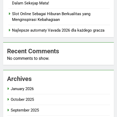
Dalam Sekejap Mata!
Slot Online Sebagai Hiburan Berkualitas yang
Menginspirasi Kebahagiaan
Najlepsze automaty Vavada 2026 dla każdego gracza
Recent Comments
No comments to show.
Archives
January 2026
October 2025
September 2025