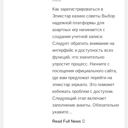
mins
Как зарегистрироваться в
Эпикстар казино советы Выбор
надежной платформы для
азартных игр начинается с
создания учетной записи.
Следует обратить внимание на
интерфейс и доступность всех
функций, что значительно
упростит процесс. Начните с
посещения официального сайта,
где вам предложат перейти на
эпикстар зеркало. Это поможет
избежать проблем с доступом.
Следующий этап включает
заполнение анкеты. Обязательно
укажите…
Read Full News