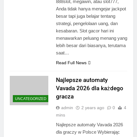
888slot, megawin, atau slot777,
Anda tidak hanya mengejar jackpot
besar tapi juga belajar tentang
strategi, pengelolaan uang, dan
kesabaran. Slot gacor hari ini
menawarkan peluang menang yang
lebih besar dari biasanya, terutama
saat…
Read Full News
Najlepsze automaty
Vavada 2026 dla każdego
gracza
UNCATEGORIZED
admin
2 years ago
0
4
mins
Najlepsze automaty Vavada 2026
dla graczy w Polsce Wybierając