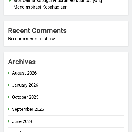
Slot Online Sebagai Hiburan Berkualitas yang
Menginspirasi Kebahagiaan
Recent Comments
No comments to show.
Archives
August 2026
January 2026
October 2025
September 2025
June 2024