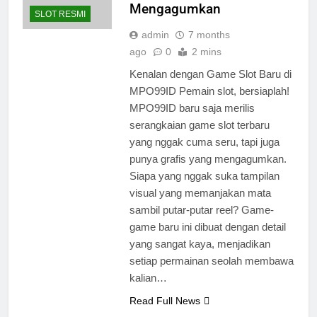
Mengagumkan
SLOT RESMI
admin
7 months
ago
0
2 mins
Kenalan dengan Game Slot Baru di
MPO99ID Pemain slot, bersiaplah!
MPO99ID baru saja merilis
serangkaian game slot terbaru
yang nggak cuma seru, tapi juga
punya grafis yang mengagumkan.
Siapa yang nggak suka tampilan
visual yang memanjakan mata
sambil putar-putar reel? Game-
game baru ini dibuat dengan detail
yang sangat kaya, menjadikan
setiap permainan seolah membawa
kalian…
Read Full News