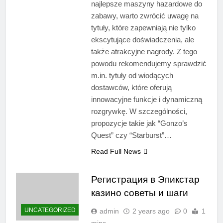
najlepsze maszyny hazardowe do
zabawy, warto zwrócić uwagę na
tytuły, które zapewniają nie tylko
ekscytujące doświadczenia, ale
także atrakcyjne nagrody. Z tego
powodu rekomendujemy sprawdzić
m.in. tytuły od wiodących
dostawców, które oferują
innowacyjne funkcje i dynamiczną
rozgrywkę. W szczególności,
propozycje takie jak “Gonzo’s
Quest” czy “Starburst”…
Read Full News
Регистрация в Эпикстар
казино советы и шаги
UNCATEGORIZED
admin
2 years ago
0
1