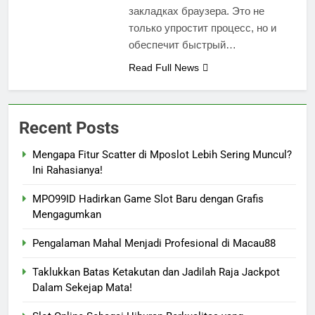
закладках браузера. Это не
только упростит процесс, но и
обеспечит быстрый…
Read Full News
Recent Posts
Mengapa Fitur Scatter di Mposlot Lebih Sering Muncul?
Ini Rahasianya!
MPO99ID Hadirkan Game Slot Baru dengan Grafis
Mengagumkan
Pengalaman Mahal Menjadi Profesional di Macau88
Taklukkan Batas Ketakutan dan Jadilah Raja Jackpot
Dalam Sekejap Mata!