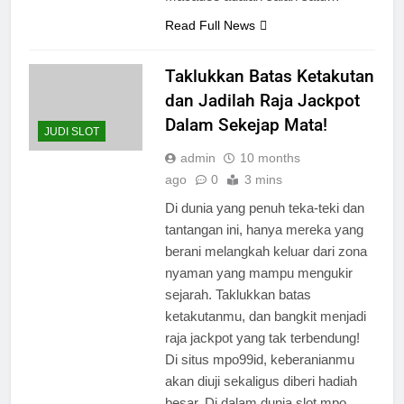
Read Full News
Taklukkan Batas Ketakutan
dan Jadilah Raja Jackpot
Dalam Sekejap Mata!
JUDI SLOT
admin
10 months
ago
0
3 mins
Di dunia yang penuh teka-teki dan
tantangan ini, hanya mereka yang
berani melangkah keluar dari zona
nyaman yang mampu mengukir
sejarah. Taklukkan batas
ketakutanmu, dan bangkit menjadi
raja jackpot yang tak terbendung!
Di situs mpo99id, keberanianmu
akan diuji sekaligus diberi hadiah
besar. Di dalam dunia slot mpo,